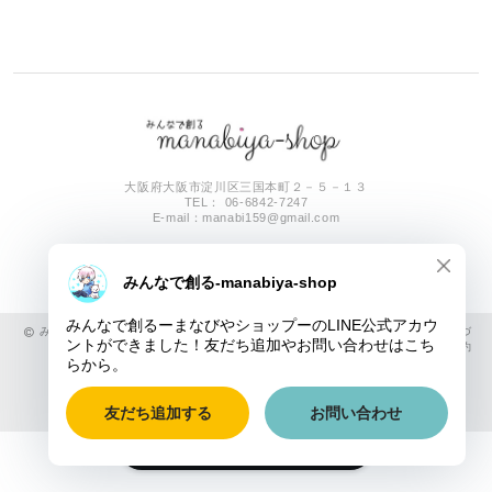
大阪府大阪市淀川区三国本町２－５－１３
TEL： 06-6842-7247
E-mail：
manabi159@gmail.com
みんなで創るーまなびやショップー |
プライバシーポリシー
|
特定商取引法に基づ
く表記
|
会員規約
ショップに質問する